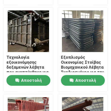
Καυσαερίων για τη
εξοικονόμηση
ερώτησης
ερώτησης
μεγιστοποίηση της
ενέργειας σε
απόδοσης του
βιομηχανικές
Επισκεψή εργοστασίου
λέβητα και τη
μονάδες λεβήτων
μείωση του
λειτουργικού
Έλεγχος ποιότητας
κόστους
Επικοινωνήστε μαζί μας
Τεχνολογία
Εξοπλισμός
Εναλλακτικά για λέβητες
εξοικονόμησης
Οικονομίας Στοίβας
δεξαμενών λέβητα
Βιομηχανικού Λέβητα
που αναπτύχθηκε για
Σχεδιασμένος για την
Τείχος μεμβράνης λέβητα
την ανάκτηση
Ανάκτηση
Αποστολή
Αποστολή
θερμότητας από τα
Θερμότητας
καυσαέρια
Αποβλήτων και την
ερώτησης
ερώτησης
καυσαερίων
Αύξηση της
Οικονομητής δεξαμενής λέβητα
βελτιώνοντας τη
Συνολικής Θερμικής
συνολική διαχείριση
Απόδοσης
ενέργειας
Σωλήνας πτερυγίων λεβήτων