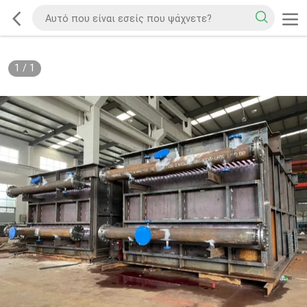
1
/
1