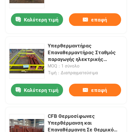
Καλύτερη τιμή
επαφή
Υπερθερμαντήρας
Επαναθερμαντήρας Σταθμός
παραγωγής ηλεκτρικής
ενέργειας
MOQ：1 σύνολο
Τιμή：Διαπραγματεύσιμα
Καλύτερη τιμή
επαφή
Σπίτι
Προϊόντα
CFB Θερμοσίφωνες
Υπερθέρμανση και
Επαναθέρμανση Σε Θερμικό
Σχετικά με εμάς