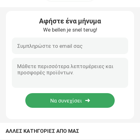
Σπειροειδής σωλήνας πτερυγίων
Αφήστε ένα μήνυμα
We bellen je snel terug!
Εξωθημένος σωλήνας πτερυγίων
Σερπεντίνιο σωλήνα
Κεφαλή ατμού λέβητα
Superheater και Reheater
Προθερμαστής αέρα λεβήτων
ΑΛΛΕΣ ΚΑΤΗΓΟΡΙΕΣ ΑΠΟ ΜΑΣ
Σωλήνας χάλυβα λεβήτων