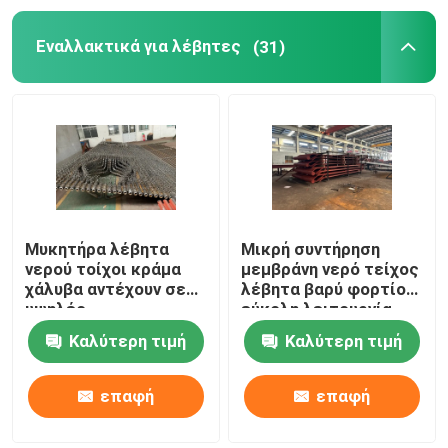
Εναλλακτικά για λέβητες
(31)
Χωρίς συγκόλληση σωλήνας λέβητα
ανοξείδωτος σωλήνας χωρίς ραφή
Βιομηχανικός διαχωριστής κυκλώνων
Ενεργειακή εξοικονόμηση λέβητα
Μυκητήρα λέβητα
Μικρή συντήρηση
νερού τοίχοι κράμα
μεμβράνη νερό τείχος
χάλυβα αντέχουν σε
λέβητα βαρύ φορτίο
υψηλές
εύκολη λειτουργία
θερμοκρασίες
Καλύτερη τιμή
Καλύτερη τιμή
επαφή
επαφή