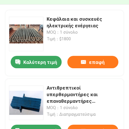
Κεφάλαια και συσκευές
ηλεκτρικής ενέργειας
MOQ：1 σύνολο
Τιμή：$1800
Καλύτερη τιμή
επαφή
Αντιθρεπτικοί
υπερθερμαντήρες και
επαναθερμαντήρες
εξοικονόμηση ενέργειας στα
MOQ：1 σύνολο
θερμικά εργοστάσια
Τιμή：Διαπραγματεύσιμα