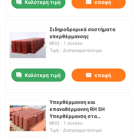
Καλύτερη τιμή
επαφή
Σιδηροδρομικά συστήματα
υπερθέρμανσης
MOQ：1 σύνολο
Τιμή：Διαπραγματεύσιμα
Καλύτερη τιμή
επαφή
Υπερθέρμανση και
επαναθέρμανση RH SH
Υπερθέρμανση στα
εργοστάσια
MOQ：1 σύνολο
ηλεκτροπαραγωγής
Τιμή：Διαπραγματεύσιμα