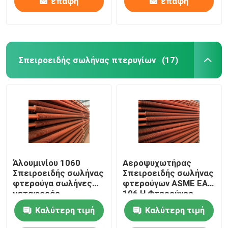
επαφή
επαφή
Σπειροειδής σωλήνας πτερυγίων
(17)
Άλουμινίου 1060
Αεροψυχωτήρας
Σπειροειδής σωλήνας
Σπειροειδής σωλήνας
φτερούγα σωλήνες
φτερούγων ASME EA
μεταφοράς
106 H Φτερούγος
θερμότητας
σωλήνας OD16-
Καλύτερη τιμή
Καλύτερη τιμή
ανθεκτικοί στη
140mm
διάβρωση