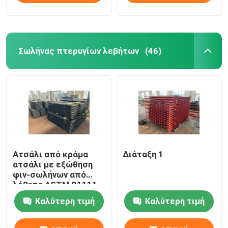
Σωλήνας πτερυγίων λεβήτων
(46)
Ατσάλι από κράμα
Διάταξη 1
ατσάλι με εξώθηση
φιν-σωλήνων από
λέβητα ASTM B1111
ASME SA178 Standard
Καλύτερη τιμή
Καλύτερη τιμή