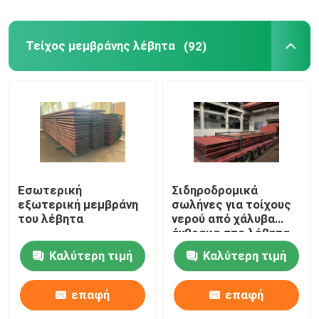
Τείχος μεμβράνης λέβητα
(92)
Εσωτερική
Σιδηροδρομικά
εξωτερική μεμβράνη
σωλήνες για τοίχους
του λέβητα
νερού από χάλυβα
άνθρακα στο λέβητα
0.2MPa Καλός
Καλύτερη τιμή
Καλύτερη τιμή
ανταλλαγμός
θερμότητας
επαφή
επαφή