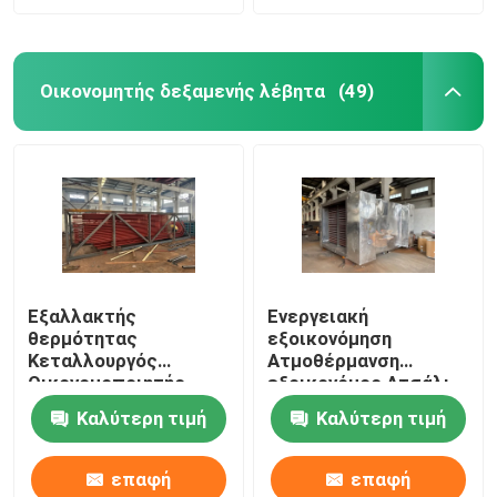
Οικονομητής δεξαμενής λέβητα
(49)
Εξαλλακτής
Ενεργειακή
θερμότητας
εξοικονόμηση
Κεταλλουργός
Ατμοθέρμανση
Οικονομοποιητής
εξοικονόμος Ατσάλι
Οικονομοποιητής
άνθρακα Ατσάλι
Καλύτερη τιμή
Καλύτερη τιμή
φωτιάς / σωλήνα
κράμα
νερού
Οικονομοποιητής
επαφή
επαφή
σωλήνα