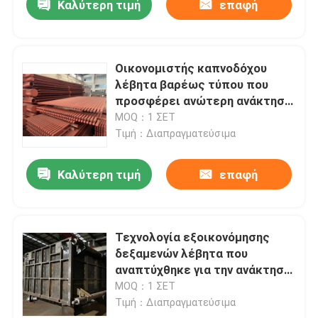
Καλύτερη τιμή
επαφή
λειτουργικού κόστους
Οικονομιστής καπνοδόχου
λέβητα βαρέως τύπου που
προσφέρει ανώτερη ανάκτηση
θερμότητας και εξοικονόμηση
MOQ：1 ΣΕΤ
ενέργειας σε βιομηχανικές
Τιμή：Διαπραγματεύσιμα
μονάδες λεβήτων
Καλύτερη τιμή
επαφή
Τεχνολογία εξοικονόμησης
δεξαμενών λέβητα που
αναπτύχθηκε για την ανάκτηση
θερμότητας από τα καυσαέρια
MOQ：1 ΣΕΤ
καυσαερίων βελτιώνοντας τη
Τιμή：Διαπραγματεύσιμα