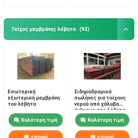
Τείχος μεμβράνης λέβητα
(92)
Εσωτερική
Σιδηροδρομικά
εξωτερική μεμβράνη
σωλήνες για τοίχους
του λέβητα
νερού από χάλυβα
άνθρακα στο λέβητα
0.2MPa Καλός
Καλύτερη τιμή
Καλύτερη τιμή
ανταλλαγμός
θερμότητας
επαφή
επαφή