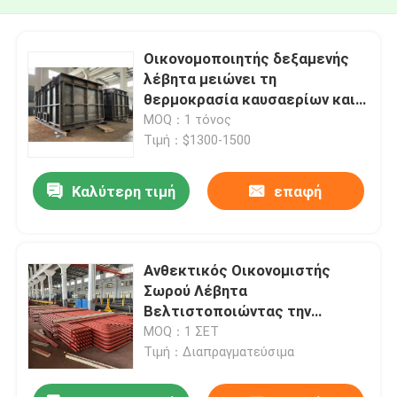
Οικονομοποιητής δεξαμενής
λέβητα μειώνει τη
θερμοκρασία καυσαερίων και
βελτιώνει την αποδοτικότητα
MOQ：1 τόνος
Τιμή：$1300-1500
Καλύτερη τιμή
επαφή
Ανθεκτικός Οικονομιστής
Σωρού Λέβητα
Βελτιστοποιώντας την
Ανάκτηση Θερμότητας
MOQ：1 ΣΕΤ
Καυσαερίων για τη
Τιμή：Διαπραγματεύσιμα
μεγιστοποίηση της απόδοσης
του λέβητα και τη μείωση του