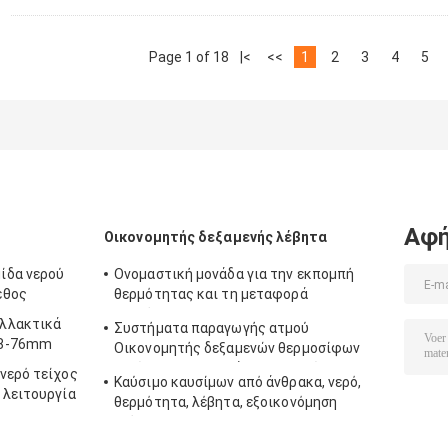
Page 1 of 18
|<
<<
1
2
3
4
5
Αφή
Οικονομητής δεξαμενής λέβητα
ίδα νερού
Ονομαστική μονάδα για την εκπομπή
εθος
θερμότητας και τη μεταφορά
θερμότητας
λλακτικά
Συστήματα παραγωγής ατμού
38-76mm
Οικονομητής δεξαμενών θερμοσίφων
μειώνει την κατανάλωση καυσίμου
νερό τείχος
Καύσιμο καυσίμων από άνθρακα, νερό,
 λειτουργία
θερμότητα, λέβητα, εξοικονόμηση
ενέργειας