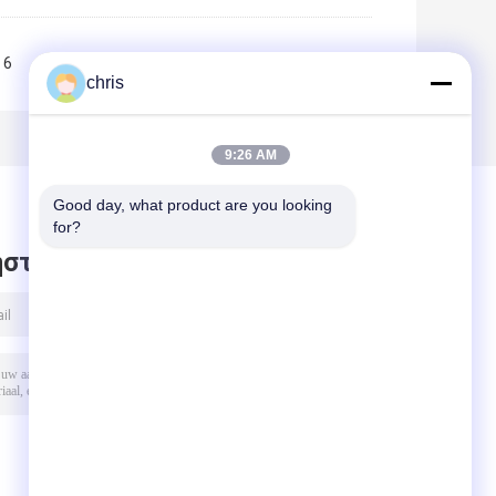
6
7
8
9
10
>>
>|
chris
9:26 AM
Good day, what product are you looking 
for?
στε μήνυμα