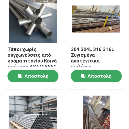
Επισκεψή εργοστασίου
Έλεγχος ποιότητας
Τύποι χωρίς
304 304L 316 316L
Επικοινωνήστε μαζί μας
συγχωνεύσεις από
Ζυγισμένα
κράμα τιτανίου Κοινά
αυστενίτικα
πρότυπα ASTM B861
σωλήνες
Εναλλακτικά για λέβητες
Αποστολή
Αποστολή
ερώτησης
ερώτησης
Τείχος μεμβράνης λέβητα
Οικονομητής δεξαμενής λέβητα
Σωλήνας πτερυγίων λεβήτων