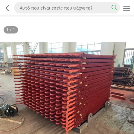
1
/
1