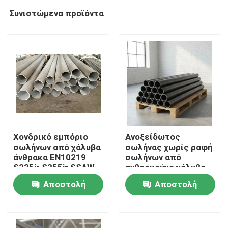
Συνιστώμενα προϊόντα
Χονδρικό εμπόριο
Ανοξείδωτος
σωλήνων από χάλυβα
σωλήνας χωρίς ραφή
άνθρακα EN10219
σωλήνων από
Σπίτι
S235jr S355jr SSAW
ανθρακούχο χάλυβα
Εργοστάσιο Κίνας
Αποστολή
Αποστολή
Προϊόντα
ερώτησης
ερώτησης
Σχετικά με εμάς