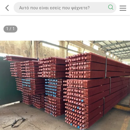
1
/
1