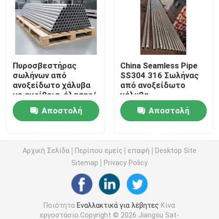
Σπειροειδής σωλήνας πτερυγίων
Εξωθημένος σωλήνας πτερυγίων
Πυροσβεστήρας
China Seamless Pipe
σωλήνων από
SS304 316 Σωλήνας
ανοξείδωτο χάλυβα
από ανοξείδωτο
Σερπεντίνιο σωλήνα
με ακρίβεια, έλασης/
χάλυβα
ψυχρώματος,
Αποστολή
Αποστολή
τετράγωνος/
Κεφαλή ατμού λέβητα
στρογγυλός/
ερώτησης
ερώτησης
ζυγισμένος/
μαζευμένος
Superheater και Reheater
Αρχική Σελίδα
Περίπου εμείς
επαφή
Desktop Site
Sitemap
Privacy Policy
Προθερμαστής αέρα λεβήτων
Ποιότητα
Εναλλακτικά για λέβητες
Κίνα
Σωλήνας χάλυβα λεβήτων
εργοστάσιο.Copyright © 2026 Jiangsu Sat-