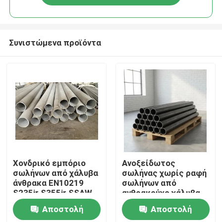
Συνιστώμενα προϊόντα
Σπίτι
Χονδρικό εμπόριο
Ανοξείδωτος
σωλήνων από χάλυβα
σωλήνας χωρίς ραφή
άνθρακα EN10219
σωλήνων από
Προϊόντα
S235jr S355jr SSAW
ανθρακούχο χάλυβα
Εργοστάσιο Κίνας
Αποστολή
Αποστολή
Σχετικά με εμάς