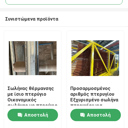
Συνιστώμενα προϊόντα
Σωλήνας θέρμανσης
Προσαρμοσμένος
Σπίτι
με ίσιο πτερύγιο
αριθμός πτερυγίου
Οικονομικός
Εξχυρισμένο σωλήνα
σωλήνας με πτερύγιο
πτερυγίου για
Προϊόντα
ISO CE
βέλτιστη απόδοση
Αποστολή
Αποστολή
μεταφοράς
θερμότητας
Σχετικά με εμάς
ερώτησης
ερώτησης