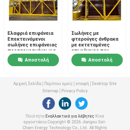
Σπειροειδής σωλήνας πτερυγίων
Ελαφριά επιφάνεια
Σωλήνες με
Εξωθημένος σωλήνας πτερυγίων
Επεκτεινόμενοι
φτερούγες άνθρακα
σωλήνες επιφάνειας
με εκτεταμένες
προσαρμοσμένοι για
επιφάνειες που
Σερπεντίνιο σωλήνα
αποτελεσματικότητα
βελτιώνουν την
Αποστολή
Αποστολή
απόδοση μεταφοράς
θερμότητας
Κεφαλή ατμού λέβητα
ερώτησης
ερώτησης
Αρχική Σελίδα
Περίπου εμείς
επαφή
Desktop Site
Superheater και Reheater
Sitemap
Privacy Policy
Προθερμαστής αέρα λεβήτων
Ποιότητα
Εναλλακτικά για λέβητες
Κίνα
εργοστάσιο.Copyright © 2026 Jiangsu Sat-
Σωλήνας χάλυβα λεβήτων
Cham Energy Technology Co., Ltd.. All Rights