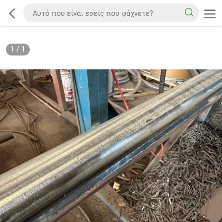
1
/
1