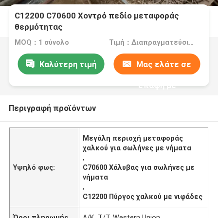
C12200 C70600 Χοντρό πεδίο μεταφοράς
θερμότητας
MOQ：1 σύνολο
Τιμή：Διαπραγματεύσιμα
Καλύτερη τιμή
Μας ελάτε σε
επαφή με
Περιγραφή προϊόντων
Μεγάλη περιοχή μεταφοράς
χαλκού για σωλήνες με νήματα
,
Υψηλό φως:
C70600 Χάλυβας για σωλήνες με
νήματα
,
C12200 Πύργος χαλκού με νιφάδες
Όροι πληρωμής
Λ/Κ, Τ/Τ, Western Union