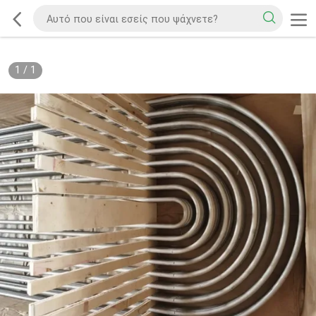
1
/
1