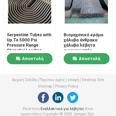
Σπειροειδής σωλήνας πτερυγίων
Εξωθημένος σωλήνας πτερυγίων
Serpentine Tubes with
Βιομηχανικό κράμα
Up To 5000 Psi
χάλυβα άνθρακα
Pressure Range
χάλυβα λέβητα
Σερπεντίνιο σωλήνα
Shanghai Loading
οικονομιστής
Port's Best Selection
σέρπεντινο σωλήνα
Αποστολή
Αποστολή
για εργοστάσια
Κεφαλή ατμού λέβητα
παραγωγής
ερώτησης
ερώτησης
ηλεκτρικής
ενέργειας
Superheater και Reheater
Αρχική Σελίδα
Περίπου εμείς
επαφή
Desktop Site
Sitemap
Privacy Policy
Προθερμαστής αέρα λεβήτων
Ποιότητα
Εναλλακτικά για λέβητες
Κίνα
Σωλήνας χάλυβα λεβήτων
εργοστάσιο.Copyright © 2026 Jiangsu Sat-