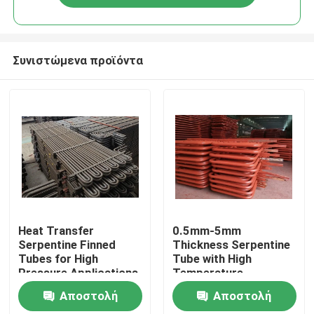
Συνιστώμενα προϊόντα
Σπίτι
Heat Transfer
0.5mm-5mm
Serpentine Finned
Thickness Serpentine
Tubes for High
Tube with High
Προϊόντα
Pressure Applications
Temperature
up to 5000 Psi at
Resistance and Long-
Αποστολή
Αποστολή
Shanghai Loading Port
lasting Durability
Σχετικά με εμάς