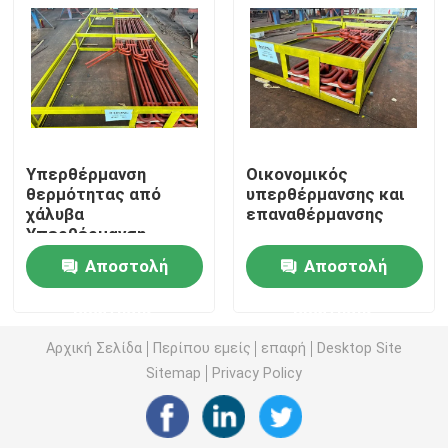
Σπειροειδής σωλήνας πτερυγίων
Εξωθημένος σωλήνας πτερυγίων
Υπερθέρμανση
Οικονομικός
Σερπεντίνιο σωλήνα
θερμότητας από
υπερθέρμανσης και
χάλυβα
επαναθέρμανσης
Υπερθέρμανση
Κεφαλή ατμού λέβητα
λέβητα Εφοδιαστικά
Αποστολή
Αποστολή
ISO Υπερθέρμανση
στο λέβητα
Superheater και Reheater
ερώτησης
ερώτησης
Αρχική Σελίδα
Περίπου εμείς
επαφή
Desktop Site
Προθερμαστής αέρα λεβήτων
Sitemap
Privacy Policy
Σωλήνας χάλυβα λεβήτων