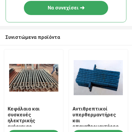
Να συνεχίσει
Συνιστώμενα προϊόντα
Σπίτι
Κεφάλαια και
Αντιθρεπτικοί
Προϊόντα
συσκευές
υπερθερμαντήρες
ηλεκτρικής
και
ενέργειας
επαναθερμαντήρες
Σχετικά με εμάς