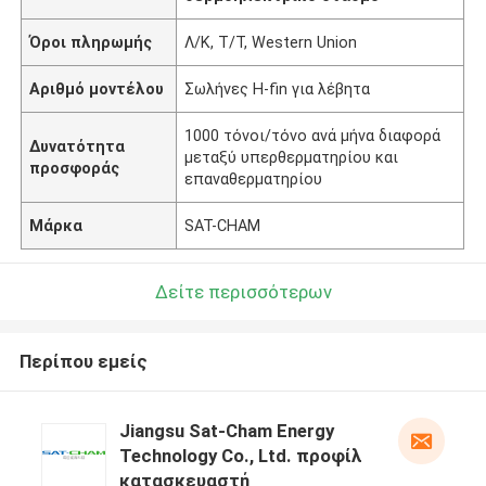
Όροι πληρωμής
Λ/Κ, Τ/Τ, Western Union
Αριθμό μοντέλου
Σωλήνες H-fin για λέβητα
1000 τόνοι/τόνο ανά μήνα διαφορά
Δυνατότητα
μεταξύ υπερθερματηρίου και
προσφοράς
επαναθερματηρίου
Μάρκα
SAT-CHAM
Δείτε περισσότερων
Περίπου εμείς
Jiangsu Sat-Cham Energy
Technology Co., Ltd. προφίλ
κατασκευαστή