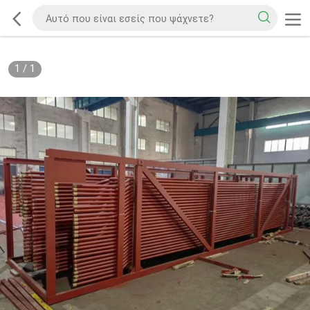
1
/
1