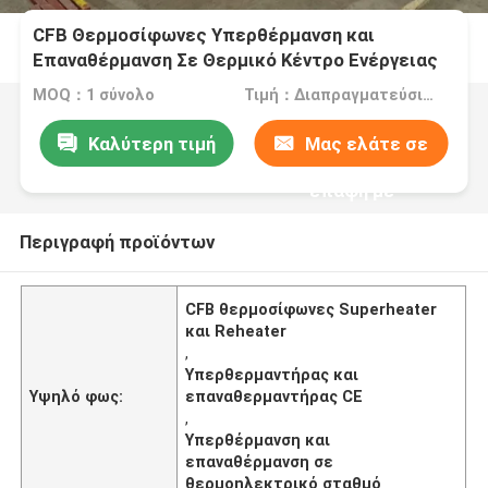
CFB Θερμοσίφωνες Υπερθέρμανση και
Επαναθέρμανση Σε Θερμικό Κέντρο Ενέργειας
CE
MOQ：1 σύνολο
Τιμή：Διαπραγματεύσιμα
Καλύτερη τιμή
Μας ελάτε σε
επαφή με
Περιγραφή προϊόντων
CFB θερμοσίφωνες Superheater
και Reheater
,
Υπερθερμαντήρας και
Υψηλό φως:
επαναθερμαντήρας CE
,
Υπερθέρμανση και
επαναθέρμανση σε
θερμοηλεκτρικό σταθμό