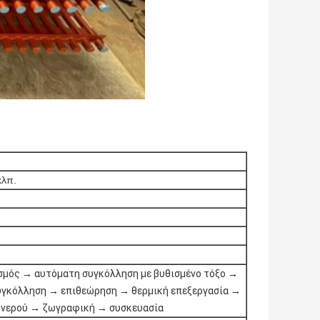
κλπ.
σμός → αυτόματη συγκόλληση με βυθισμένο τόξο →
γκόλληση → επιθεώρηση → θερμική επεξεργασία →
ς νερού → ζωγραφική → συσκευασία