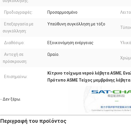
συγκόλλησης:
Προδιαγραφές:
Προσαρμοσμένο
Λειτο
Επεξεργασία με
Υπεύθυνη συγκόλληση με τόξο
Τύπο
συγκόλληση:
Διαθέσιμο:
Εξοικονόμηση ενέργειας
Υλικό
Αντοχή σε
Ωραίο.
Χρώμ
πρόσκρουση:
Κίτρινο τοίχωμα νερού λέβητα ASME
,
Ενα
Επισημαίνω:
Πρότυπο ASME Τείχος μεμβράνης λέβητα
- Δεν ξέρω.
Περιγραφή του προϊόντος