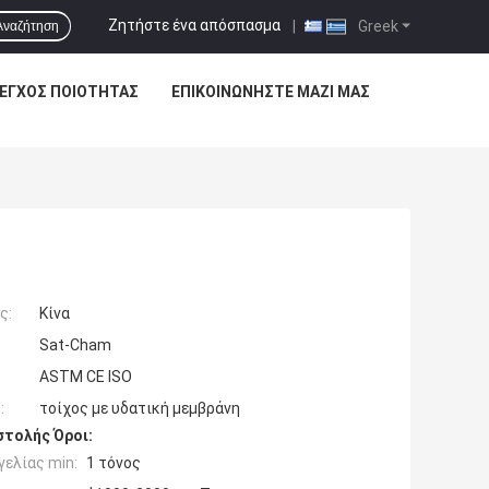
Ζητήστε ένα απόσπασμα
|
Greek
Αναζήτηση
ΕΓΧΟΣ ΠΟΙΌΤΗΤΑΣ
ΕΠΙΚΟΙΝΩΝΉΣΤΕ ΜΑΖΊ ΜΑΣ
ς:
Κίνα
Sat-Cham
ASTM CE ISO
:
τοίχος με υδατική μεμβράνη
τολής Όροι:
ελίας min:
1 τόνος