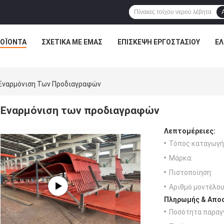
ΟΪΌΝΤΑ
ΣΧΕΤΙΚΆ ΜΕ ΕΜΆΣ
ΕΠΙΣΚΕΨΉ ΕΡΓΟΣΤΑΣΊΟΥ
ΈΛ
Εναρμόνιση Των Προδιαγραφών
Εναρμόνιση των προδιαγραφών
Λεπτομέρειες:
Τόπος καταγωγή
Μάρκα:
Πιστοποίηση:
Αριθμό μοντέλου
Πληρωμής & Αποσ
Ποσότητα παραγγ