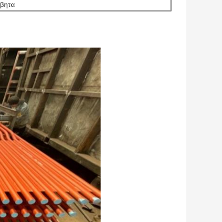
έβητα