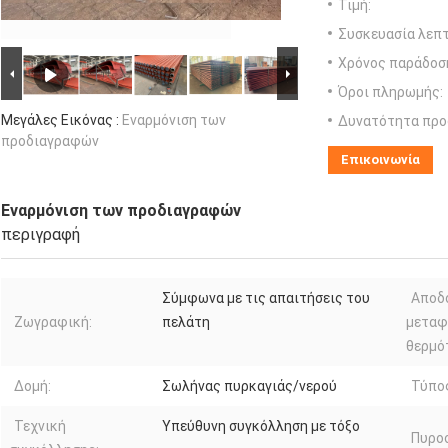
Τιμή:
Συσκευασία λεπτ
Χρόνος παράδοσ
Όροι πληρωμής:
Μεγάλες Εικόνας :
Εναρμόνιση των
Δυνατότητα προ
προδιαγραφών
Επικοινωνία
Εναρμόνιση των προδιαγραφών
περιγραφή
Σύμφωνα με τις απαιτήσεις του
Αποδ
Ζωγραφική:
πελάτη
μεταφ
θερμό
Δομή:
Σωλήνας πυρκαγιάς/νερού
Τύπο
Τεχνική
Υπεύθυνη συγκόλληση με τόξο
Πυροσ