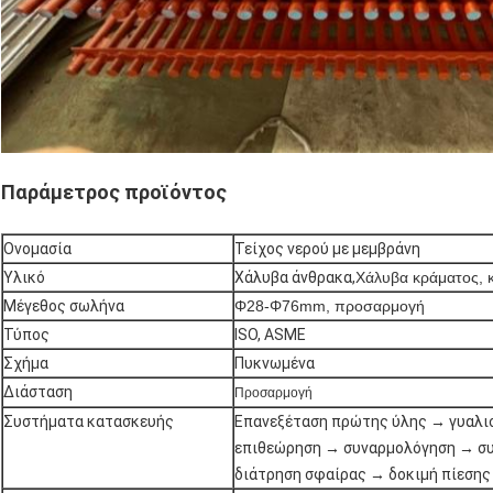
Παράμετρος προϊόντος
Ονομασία
Τείχος νερού με μεμβράνη
Υλικό
Χάλυβα άνθρακα,
Χάλυβα κράματος, 
Μέγεθος σωλήνα
Φ28-Φ76mm, προσαρμογή
Τύπος
ISO, ASME
Σχήμα
Πυκνωμένα
Διάσταση
Προσαρμογή
Συστήματα κατασκευής
Επανεξέταση πρώτης ύλης → γυαλι
επιθεώρηση → συναρμολόγηση → συ
διάτρηση σφαίρας → δοκιμή πίεση