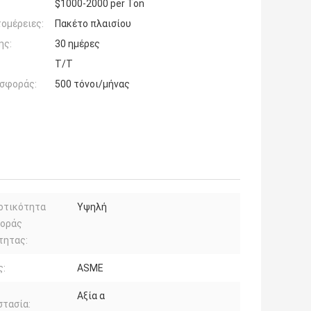
$1000-2000 per Ton
ομέρειες:
Πακέτο πλαισίου
ης:
30 ημέρες
Τ/Τ
σφοράς:
500 τόνοι/μήνας
οτικότητα
Υψηλή
οράς
τητας:
ς:
ASME
Αξία α
τασία: