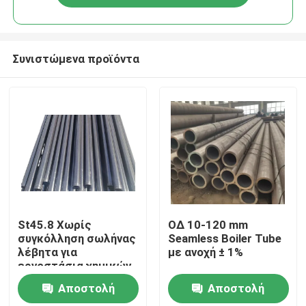
Συνιστώμενα προϊόντα
Σπίτι
St45.8 Χωρίς
ΟΔ 10-120 mm
συγκόλληση σωλήνας
Seamless Boiler Tube
λέβητα για
με ανοχή ± 1%
Προϊόντα
εργοστάσια χημικών
λιπασμάτων
Αποστολή
Αποστολή
Σχετικά με εμάς