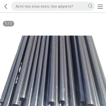
1
/
1