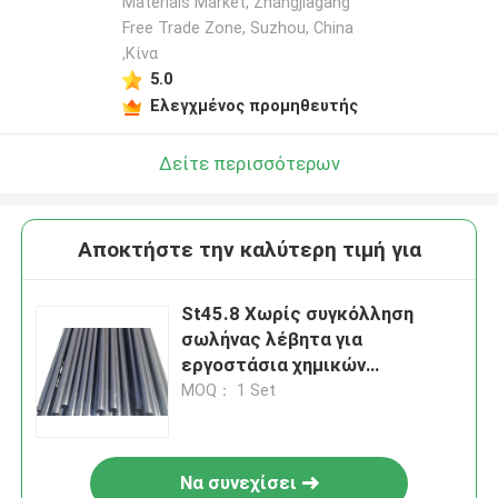
Materials Market, Zhangjiagang
Free Trade Zone, Suzhou, China
,Κίνα
5.0
Ελεγχμένος προμηθευτής
Δείτε περισσότερων
Αποκτήστε την καλύτερη τιμή για
St45.8 Χωρίς συγκόλληση
σωλήνας λέβητα για
εργοστάσια χημικών
λιπασμάτων
MOQ： 1 Set
Να συνεχίσει