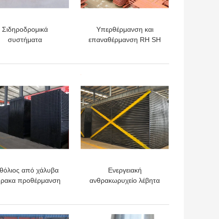
Σιδηροδρομικά
Υπερθέρμανση και
συστήματα
επαναθέρμανση RH SH
υπερθέρμανσης
Υπερθέρμανση στα
εργοστάσια
ηλεκτροπαραγωγής
ΎΤΕΡΗ ΤΙΜΉ
ΚΑΛΎΤΕΡΗ ΤΙΜΉ
θόλιος από χάλυβα
Ενεργειακή
θρακα προθέρμανση
ανθρακωρυχείο λέβητα
έρα κάθετη για το
προθέρμανσης αέρα και
ταθμό παραγωγής
εξοικονομήτρια πάχος
εκτρικής ενέργειας
0,06 mm
ΎΤΕΡΗ ΤΙΜΉ
ΚΑΛΎΤΕΡΗ ΤΙΜΉ