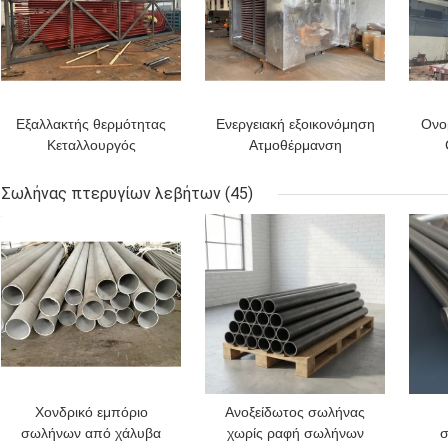
Εξαλλακτής θερμότητας
Ενεργειακή εξοικονόμηση
Ονο
Κεταλλουργός
Ατμοθέρμανση
Οικονομοποιητής
εξοικονόμος Ατσάλι
Οικονομοποιητής φωτιάς
άνθρακα Ατσάλι κράμα
Σωλήνας πτερυγίων λεβήτων
(45)
/ σωλήνα νερού
ΚΑΛΎΤΕΡΗ ΤΙΜΉ
ΚΑΛΎΤΕΡΗ ΤΙΜΉ
ΚΑΛ
Οικονομοποιητής
σωλήνα
Χονδρικό εμπόριο
Ανοξείδωτος σωλήνας
σωλήνων από χάλυβα
χωρίς ραφή σωλήνων
σ