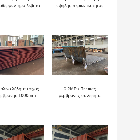
ρθερμαντήρα λέβητα
υψηλής περιεκτικότητας
ό κράμα χάλυβα με
σε χρώμιο από
γιστη θερμοκρασία
χυτοσίδηρο Fire Grate
C και αντιδιαβρωτική
Bar Quenched and
ΎΤΕΡΗ ΤΙΜΉ
ΚΑΛΎΤΕΡΗ ΤΙΜΉ
επίστρωση για
Tempered for Care
ομηχανικούς λέβητες
Steam Boiler
ατμού
άλινο λέβητα τοίχος
0.2MPa Πίνακας
εμβράνης 1000mm
μεμβράνης σε λέβητα
ίχος υδάτων πάνελ
Πίνακες τοιχώματος
λέβητα
νερού ISO
ΎΤΕΡΗ ΤΙΜΉ
ΚΑΛΎΤΕΡΗ ΤΙΜΉ