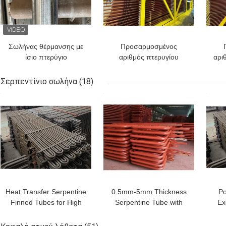
Σωλήνας θέρμανσης με
Προσαρμοσμένος
ίσιο πτερύγιο
αριθμός πτερυγίου
αρι
Οικονομικός σωλήνας με
Εξχυρισμένο σωλήνα
σωλ
πτερύγιο ISO CE
πτερυγίου για βέλτιστη
γι
Σερπεντίνιο σωλήνα
(18)
απόδοση μεταφοράς
με
ΚΑΛΎΤΕΡΗ ΤΙΜΉ
ΚΑΛΎΤΕΡΗ ΤΙΜΉ
ΚΑΛ
θερμότητας
Heat Transfer Serpentine
0.5mm-5mm Thickness
Po
Finned Tubes for High
Serpentine Tube with
Ex
Pressure Applications up
High Temperature
to 5000 Psi at Shanghai
Resistance and Long-
In