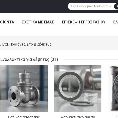
ΟΪΌΝΤΑ
ΣΧΕΤΙΚΆ ΜΕ ΕΜΆΣ
ΕΠΙΣΚΕΨΉ ΕΡΓΟΣΤΑΣΊΟΥ
ΈΛ
, Ltd. Προϊόντα Στο Διαδίκτυο
Εναλλακτικά για λέβητες
(31)
ΚΑΛΎΤΕΡΗ ΤΙΜΉ
ΚΑΛΎΤΕΡΗ ΤΙΜΉ
ΚΑΛ
Βαλβίδα ασφαλείας
Φαρμακευτικό άμεσο
T