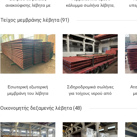
ανακούφισης λέβητα με
κάλυμμα σωλήνα λέβητα,
υπε
φλάντζα πλήρους οπής,
γκαζέτα γραφίτη
απ
με πιστοποίηση CE &
ενισχυμένη με πυρήνα
μέ
Τείχος μεμβράνης λέβητα
(91)
PED ASME Section I
SS304 για σφράγιση
650°
ΚΑΛΎΤΕΡΗ ΤΙΜΉ
ΚΑΛΎΤΕΡΗ ΤΙΜΉ
ΚΑΛ
βαρέλι ατμού και
χειροπέδου -200 °C έως
βι
450 °C
Εσωτερική εξωτερική
Σιδηροδρομικά σωλήνες
Ατσ
μεμβράνη του λέβητα
για τοίχους νερού από
μ
χάλυβα άνθρακα στο
το
λέβητα 0.2MPa Καλός
Οικονομητής δεξαμενής λέβητα
(48)
ανταλλαγμός θερμότητας
ΚΑΛΎΤΕΡΗ ΤΙΜΉ
ΚΑΛΎΤΕΡΗ ΤΙΜΉ
ΚΑΛ