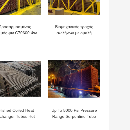
Προσαρμοσμένος
Βιομηχανικός τροχός
θμός φιν C70600 Φιν
σωλήνων με ομαλή
ήνας και φιν σωλήνα
επιφάνεια σωλήνων και
α βιομηχανική λύση
υψηλή
ταφοράς θερμότητας
αποτελεσματικότητα
ΎΤΕΡΗ ΤΙΜΉ
ΚΑΛΎΤΕΡΗ ΤΙΜΉ
μεταφοράς θερμότητας
lished Coiled Heat
Up To 5000 Psi Pressure
changer Tubes Hot
Range Serpentine Tube
Water / Steam for
with 0.5mm-5mm
dustrial Applications
Thickness and