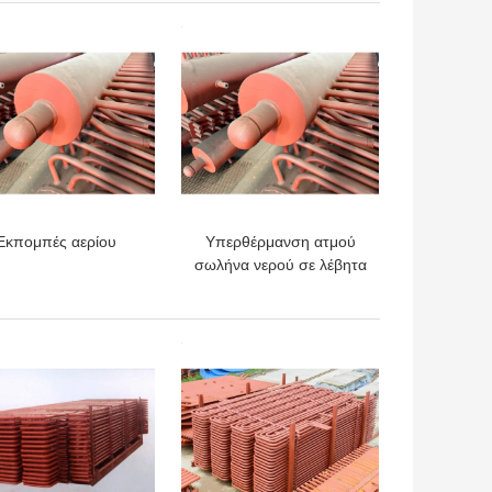
Performance
ΎΤΕΡΗ ΤΙΜΉ
ΚΑΛΎΤΕΡΗ ΤΙΜΉ
Εκπομπές αερίου
Υπερθέρμανση ατμού
σωλήνα νερού σε λέβητα
για θερμικά εργοστάσια
ΎΤΕΡΗ ΤΙΜΉ
ΚΑΛΎΤΕΡΗ ΤΙΜΉ