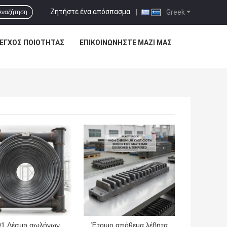
Ζητήστε ένα απόσπασμα
|
Greek
Αναζήτηση
ΕΓΧΟΣ ΠΟΙΌΤΗΤΑΣ
ΕΠΙΚΟΙΝΩΝΉΣΤΕ ΜΑΖΊ ΜΑΣ
ΎΤΕΡΗ ΤΙΜΉ
ΚΑΛΎΤΕΡΗ ΤΙΜΉ
91 Δέσμη σωλήνων
Έτοιμο απόθεμα λέβητα