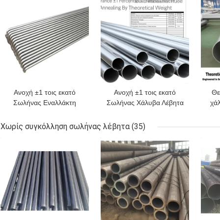
Ανοχή ±1 τοις εκατό
Ανοχή ±1 τοις εκατό
Θε
Σωλήνας Εναλλάκτη
Σωλήνας Χάλυβα Λέβητα
χά
Θερμότητας Λέβητα
Ανόπτηση Θερμική
χ
Υπερθερμαντήρας
Επεξεργασία Τιμολόγηση
βάρο
Χωρίς συγκόλληση σωλήνας λέβητα
(35)
Κατάλληλος για σε
Κατά Θεωρητικό Βάρος
ΚΑΛΎΤΕΡΗ ΤΙΜΉ
ΚΑΛΎΤΕΡΗ ΤΙΜΉ
ΚΑΛ
Σταθμούς Παραγωγής
Κατάλληλο για
μετ
Ενέργειας και
Βιομηχανικές Εφαρμογές
τη 
Βιομηχανικές Εφαρμογές
Θέρμανσης