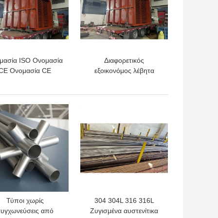
μασία ISO Ονομασία
Διαφορετικός
CE Ονομασία CE
εξοικονόμος λέβητα
ASTM A388 EN10228 για
εργοστάσια παραγωγής
ηλεκτρικής ενέργειας
ΎΤΕΡΗ ΤΙΜΉ
ΚΑΛΎΤΕΡΗ ΤΙΜΉ
Τύποι χωρίς
304 304L 316 316L
υγχωνεύσεις από
Ζυγισμένα αυστενίτικα