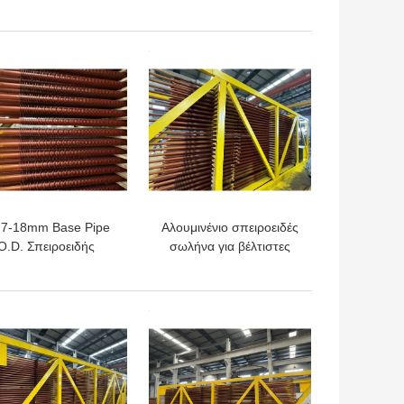
άμα τιτανίου Κοινά
σωλήνες
ότυπα ASTM B861
ΎΤΕΡΗ ΤΙΜΉ
ΚΑΛΎΤΕΡΗ ΤΙΜΉ
.7-18mm Base Pipe
Αλουμινένιο σπειροειδές
O.D. Σπειροειδής
σωλήνα για βέλτιστες
ωλήνας πτερυγίου
λύσεις αποδοτικότητας
εκχυλίσματος
μεταφοράς θερμότητας
ΎΤΕΡΗ ΤΙΜΉ
ΚΑΛΎΤΕΡΗ ΤΙΜΉ