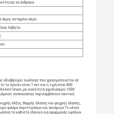
ικότητας σε άνθρακα
ό άκρο, πεταμένο άκρο
ήνας λέβητα
ς
0mm
ς αδιάβροχος σωλήνας που χρησιμοποιείται σε
 το προϊόν είναι 1 σετ και η τιμή είναι 800
estern Union, με ικανότητα εφοδιασμού 1000
μέρειες συσκευασίας περιλαμβάνουν ναυτική
ψυχρής έλξης, θερμής έλασης και ψυχρής έλασης,
 ευρύ φάσμα περιπτώσεων και σενάριων.Το υλικό
ωλήνα το καθιστά ιδανικό για εφαρμογές υψηλών