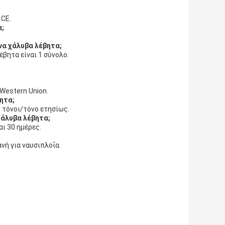
 CE.
α;
να χάλυβα λέβητα;
βητα είναι 1 σύνολο.
 Western Union.
ητα;
 τόνοι/τόνο ετησίως.
χάλυβα λέβητα;
ι 30 ημέρες.
νή για ναυσιπλοΐα.