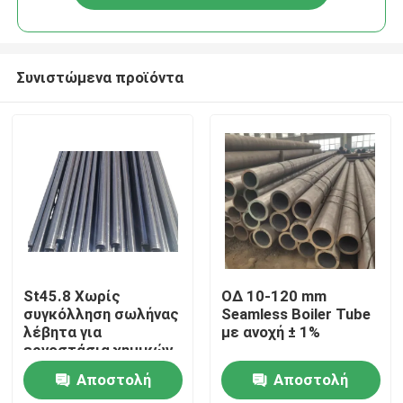
Συνιστώμενα προϊόντα
Σπίτι
St45.8 Χωρίς
ΟΔ 10-120 mm
συγκόλληση σωλήνας
Seamless Boiler Tube
λέβητα για
με ανοχή ± 1%
Προϊόντα
εργοστάσια χημικών
λιπασμάτων
Αποστολή
Αποστολή
Σχετικά με εμάς