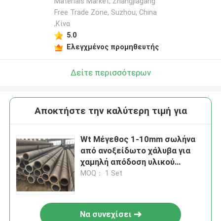
Materials Market, Zhangjiagang
Free Trade Zone, Suzhou, China
,Κίνα
5.0
Ελεγχμένος προμηθευτής
Δείτε περισσότερων
Αποκτήστε την καλύτερη τιμή για
Wt Μέγεθος 1-10mm σωλήνα
από ανοξείδωτο χάλυβα για
χαμηλή απόδοση υλικού
άνθρακα
MOQ： 1 Set
Να συνεχίσει