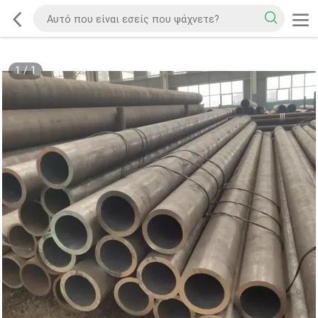
1
/
1